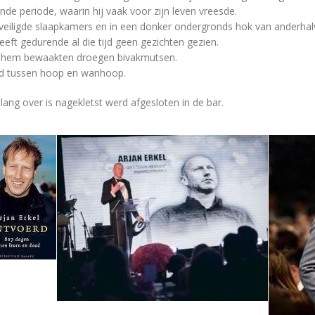
de periode, waarin hij vaak voor zijn leven vreesde.
veiligde slaapkamers en in een donker ondergronds hok van anderhal
heeft gedurende al die tijd geen gezichten gezien.
 hem bewaakten droegen bivakmutsen.
rd tussen hoop en wanhoop.
ng over is nagekletst werd afgesloten in de bar.