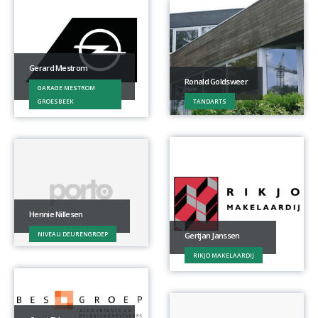
Gerard Mestrom
Ronald Goldsweer
GARAGE MESTROM
GROESBEEK
TANDARTS
Hennie Nillesen
Gertjan Janssen
NIVEAU DEURENGROEP
RIKJO MAKELAARDIJ