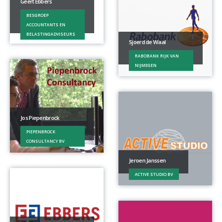
Geert Ebbers
BESGROEP
ACCOUNTANTS EN
BELASTINGADVISEURS
Sjoerd de Waal
RABOBANK RIJK VAN
NIJMEGEN
Jos Piepenbrock
PIEPENBROCK
CONSULTANCY BV
Jeroen Janssen
ACTIVE STUDIO BV