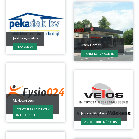
Jan Hoogstraten
Frank Oomen
PEKADAK BV
TANKSTATION OOMEN
Mark van Leur
FYSIOTHERAPIEPRAKTIJK
Jacques Muskens
024 GROESBEEK
AUTOBEDRIJF MÜSKENS