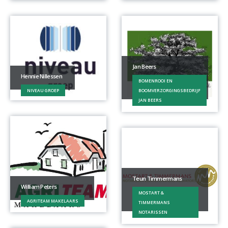
Jan Beers
Hennie Nillessen
BOMENROOI EN
NIVEAU GROEP
BOOMVERZORGINGSBEDRIJF
JAN BEERS
Teun Timmermans
William Peters
MOSTART &
AGRITEAM MAKELAARS
TIMMERMANS
NOTARISSEN