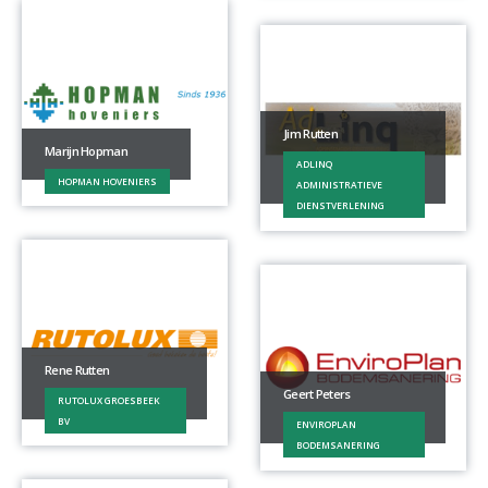
Jim Rutten
Marijn Hopman
ADLINQ
HOPMAN HOVENIERS
ADMINISTRATIEVE
DIENSTVERLENING
Rene Rutten
Geert Peters
RUTOLUX GROESBEEK
BV
ENVIROPLAN
BODEMSANERING