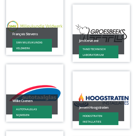
François Stevens
Jim Kervezee
SMV MILIEUKUNDIG
VELDWERK
TAND TECHNISCH
LABORATORIUM
Willie Coenen
Jeroen Hoogstraten
AUTOTAALGLAS
NIJMEGEN
HOOGSTRATEN
INSTALLATIES