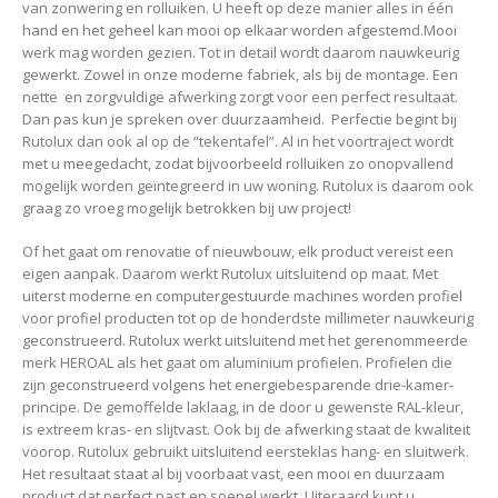
van zonwering en rolluiken. U heeft op deze manier alles in één
hand en het geheel kan mooi op elkaar worden afgestemd.Mooi
werk mag worden gezien. Tot in detail wordt daarom nauwkeurig
gewerkt. Zowel in onze moderne fabriek, als bij de montage. Een
nette en zorgvuldige afwerking zorgt voor een perfect resultaat.
Dan pas kun je spreken over duurzaamheid. Perfectie begint bij
Rutolux dan ook al op de “tekentafel”. Al in het voortraject wordt
met u meegedacht, zodat bijvoorbeeld rolluiken zo onopvallend
mogelijk worden geïntegreerd in uw woning. Rutolux is daarom ook
graag zo vroeg mogelijk betrokken bij uw project!
Of het gaat om renovatie of nieuwbouw, elk product vereist een
eigen aanpak. Daarom werkt Rutolux uitsluitend op maat. Met
uiterst moderne en computergestuurde machines worden profiel
voor profiel producten tot op de honderdste millimeter nauwkeurig
geconstrueerd. Rutolux werkt uitsluitend met het gerenommeerde
merk HEROAL als het gaat om aluminium profielen. Profielen die
zijn geconstrueerd volgens het energiebesparende drie-kamer-
principe. De gemoffelde laklaag, in de door u gewenste RAL-kleur,
is extreem kras- en slijtvast. Ook bij de afwerking staat de kwaliteit
voorop. Rutolux gebruikt uitsluitend eersteklas hang- en sluitwerk.
Het resultaat staat al bij voorbaat vast, een mooi en duurzaam
product dat perfect past en soepel werkt. Uiteraard kunt u