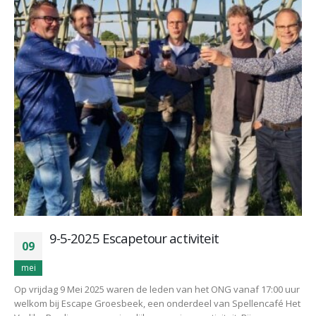
9-5-2025 Escapetour activiteit
09
mei
Op vrijdag 9 Mei 2025 waren de leden van het ONG vanaf 17:00 uur
welkom bij Escape Groesbeek, een onderdeel van Spellencafé Het