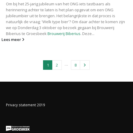
Om bij het 25-jarig jubileum van het ONG iets tastbaars als
herinnering achter te laten is het plan opgevat om een ONG
jubileumbier uit te brengen. Het belangrijkste in dat proces is
natuurlijk de vraag; 'Welk type bier'? Om daar achter te komen zijn
we op Donderdag 3 oktober op bezoek gegaan bij Brouwerij
Biberius te Groesbeek
Brouwerij Biberius
. Deze...
Lees meer
…
1
2
8
Privacy statement 2019