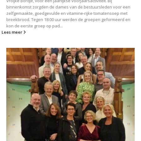
Vroljke Bordje, voor een jaarlijkse voorjaarsactiviteit. Bij
binnenkomst zorgden de dames van de bestuursleden voor een
zelfgemaakte, goedgevulde en vitamine-rijke tomatensoep met
breekbrood. Tegen 18:00 uur werden de groepen geformeerd en
kon de eerste groep op pad...
Lees meer