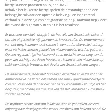
biertje kunnen proosten op 25 jaar ONG!
Behalve het lekkerste biertje spelen de omstandigheden een
belangrijke rol voor een optimale beleving. Een inspirerend
verhaal is in deze tijd van het grootste belang. Daarvoor riep Geert
die avond de hulp van AI in en dit is het resultaat:
Er was eens een klein dorpje in de heuvels van Groesbeek, bekend
om zijn uitgestrekte wijngaarden en knusse cafés. De ondernemers
van het dorp kwamen vaak samen in een oude, sfeervolle herberg,
waar verhalen werden gedeeld en nieuwe ideeën werden geboren.
Op een regenachtige herfstavond, toen de lucht zwaar hing van de
geur van vochtige aarde en houtvuren, kwam er een nieuw idee op
tafel: een biertje brouwen dat de ziel van Groesbeek zou vangen.
De ondernemers, ieder met hun eigen expertise en liefde voor het
ambachtelijke, besloten om samen een uniek quadruppel biertje te
creëren. Ze wilden dat het bier net zo rijk en complex zou zijn als het
dorp zelf, met diepe, warme smaken die het verhaal van Groesbeek
zouden vertellen.
De wijnboer stelde voor om lokale druiven te gebruiken, als een
knipoog naar de wijngaarden waar Groesbeek om bekend stond. De