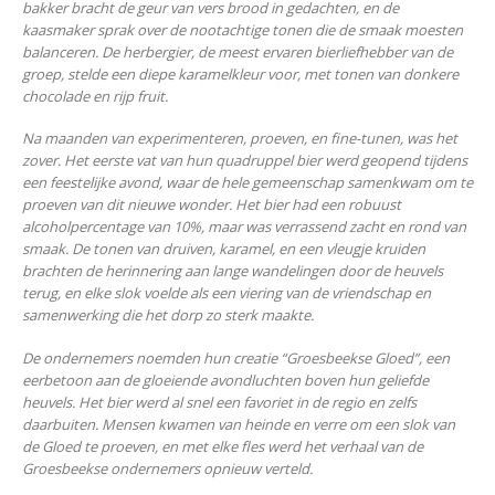
bakker bracht de geur van vers brood in gedachten, en de
kaasmaker sprak over de nootachtige tonen die de smaak moesten
balanceren. De herbergier, de meest ervaren bierliefhebber van de
groep, stelde een diepe karamelkleur voor, met tonen van donkere
chocolade en rijp fruit.
Na maanden van experimenteren, proeven, en fine-tunen, was het
zover. Het eerste vat van hun quadruppel bier werd geopend tijdens
een feestelijke avond, waar de hele gemeenschap samenkwam om te
proeven van dit nieuwe wonder. Het bier had een robuust
alcoholpercentage van 10%, maar was verrassend zacht en rond van
smaak. De tonen van druiven, karamel, en een vleugje kruiden
brachten de herinnering aan lange wandelingen door de heuvels
terug, en elke slok voelde als een viering van de vriendschap en
samenwerking die het dorp zo sterk maakte.
De ondernemers noemden hun creatie “Groesbeekse Gloed”, een
eerbetoon aan de gloeiende avondluchten boven hun geliefde
heuvels. Het bier werd al snel een favoriet in de regio en zelfs
daarbuiten. Mensen kwamen van heinde en verre om een slok van
de Gloed te proeven, en met elke fles werd het verhaal van de
Groesbeekse ondernemers opnieuw verteld.