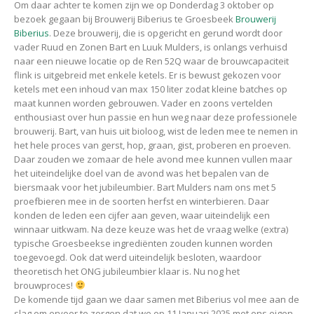
Om daar achter te komen zijn we op Donderdag 3 oktober op
bezoek gegaan bij Brouwerij Biberius te Groesbeek
Brouwerij
Biberius
. Deze brouwerij, die is opgericht en gerund wordt door
vader Ruud en Zonen Bart en Luuk Mulders, is onlangs verhuisd
naar een nieuwe locatie op de Ren 52Q waar de brouwcapaciteit
flink is uitgebreid met enkele ketels. Er is bewust gekozen voor
ketels met een inhoud van max 150 liter zodat kleine batches op
maat kunnen worden gebrouwen. Vader en zoons vertelden
enthousiast over hun passie en hun weg naar deze professionele
brouwerij. Bart, van huis uit bioloog, wist de leden mee te nemen in
het hele proces van gerst, hop, graan, gist, proberen en proeven.
Daar zouden we zomaar de hele avond mee kunnen vullen maar
het uiteindelijke doel van de avond was het bepalen van de
biersmaak voor het jubileumbier. Bart Mulders nam ons met 5
proefbieren mee in de soorten herfst en winterbieren. Daar
konden de leden een cijfer aan geven, waar uiteindelijk een
winnaar uitkwam. Na deze keuze was het de vraag welke (extra)
typische Groesbeekse ingrediënten zouden kunnen worden
toegevoegd. Ook dat werd uiteindelijk besloten, waardoor
theoretisch het ONG jubileumbier klaar is. Nu nog het
brouwproces!
De komende tijd gaan we daar samen met Biberius vol mee aan de
slag om ervoor te zorgen dat we op 11 Januari 2025 met ons eigen