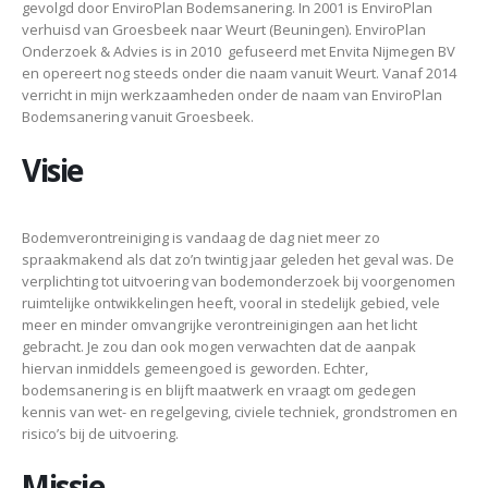
gevolgd door EnviroPlan Bodemsanering. In 2001 is EnviroPlan
verhuisd van Groesbeek naar Weurt (Beuningen). EnviroPlan
Onderzoek & Advies is in 2010 gefuseerd met Envita Nijmegen BV
en opereert nog steeds onder die naam vanuit Weurt. Vanaf 2014
verricht in mijn werkzaamheden onder de naam van EnviroPlan
Bodemsanering vanuit Groesbeek.
Visie
Bodemverontreiniging is vandaag de dag niet meer zo
spraakmakend als dat zo’n twintig jaar geleden het geval was. De
verplichting tot uitvoering van bodemonderzoek bij voorgenomen
ruimtelijke ontwikkelingen heeft, vooral in stedelijk gebied, vele
meer en minder omvangrijke verontreinigingen aan het licht
gebracht. Je zou dan ook mogen verwachten dat de aanpak
hiervan inmiddels gemeengoed is geworden. Echter,
bodemsanering is en blijft maatwerk en vraagt om gedegen
kennis van wet- en regelgeving, civiele techniek, grondstromen en
risico’s bij de uitvoering.
Missie