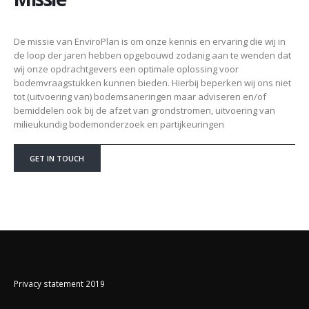
De missie van EnviroPlan is om onze kennis en ervaring die wij in
de loop der jaren hebben opgebouwd zodanig aan te wenden dat
wij onze opdrachtgevers een optimale oplossing voor
bodemvraagstukken kunnen bieden. Hierbij beperken wij ons niet
tot (uitvoering van) bodemsaneringen maar adviseren en/of
bemiddelen ook bij de afzet van grondstromen, uitvoering van
milieukundig bodemonderzoek en partijkeuringen
GET IN TOUCH
Privacy statement 2019