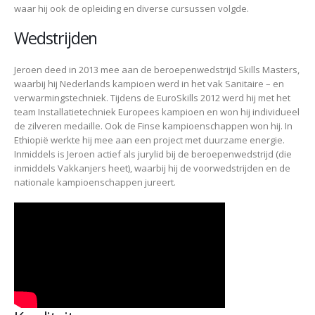
waar hij ook de opleiding en diverse cursussen volgde.
Wedstrijden
Jeroen deed in 2013 mee aan de beroepenwedstrijd Skills Masters,
waarbij hij Nederlands kampioen werd in het vak Sanitaire – en
verwarmingstechniek. Tijdens de EuroSkills 2012 werd hij met het
team Installatietechniek Europees kampioen en won hij individueel
de zilveren medaille. Ook de Finse kampioenschappen won hij. In
Ethiopië werkte hij mee aan een project met duurzame energie.
Inmiddels is Jeroen actief als jurylid bij de beroepenwedstrijd (die
inmiddels Vakkanjers heet), waarbij hij de voorwedstrijden en de
nationale kampioenschappen jureert.