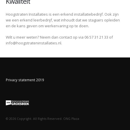
Kwaliteit
Hoogstraten Installaties is een erkend installatiebedrijf. Ook zijn
we een erkend leerbedrijf, wat inhoudt dat we stagiairs opleiden
en de kans geven om werkervaring op te doen.
Wilt u meer weten? Neem dan contact op via 06 57 31 21 33 of
info@hoogstrateninstallaties.nl
.
Privacy statement 2019
©
2026
Copyright. All Rights Reserved. ONG Plaza