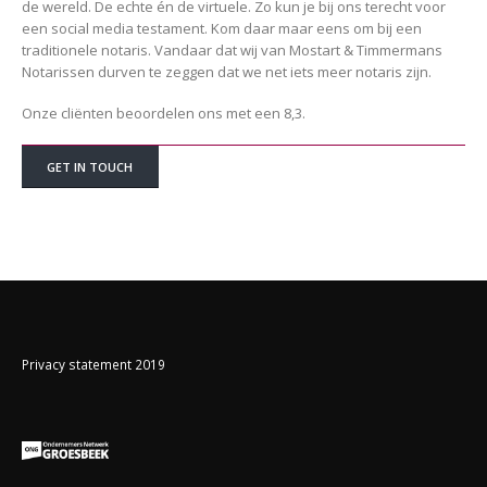
de wereld. De echte én de virtuele. Zo kun je bij ons terecht voor
een social media testament. Kom daar maar eens om bij een
traditionele notaris. Vandaar dat wij van Mostart & Timmermans
Notarissen durven te zeggen dat we net iets meer notaris zijn.
Onze cliënten beoordelen ons met een 8,3.
GET IN TOUCH
Privacy statement 2019