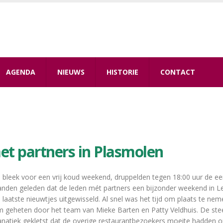
AGENDA
NIEUWS
HISTORIE
CONTACT
et partners in Plasmolen
e bleek voor een vrij koud weekend, druppelden tegen 18:00 uur de e
nden geleden dat de leden mét partners een bijzonder weekend in Le
e laatste nieuwtjes uitgewisseld. Al snel was het tijd om plaats te ne
m geheten door het team van Mieke Barten en Patty Veldhuis. De steen
natiek gekletst dat de overige restaurantbezoekers moeite hadden o