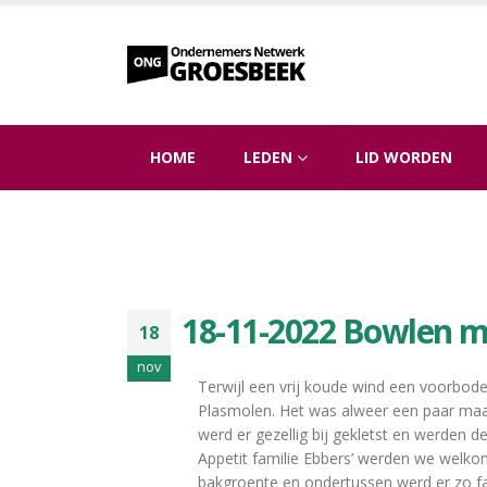
HOME
LEDEN
LID WORDEN
18-11-2022 Bowlen m
18
nov
Terwijl een vrij koude wind een voorbod
Plasmolen. Het was alweer een paar maa
werd er gezellig bij gekletst en werden d
Appetit familie Ebbers’ werden we welko
bakgroente en ondertussen werd er zo fa