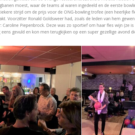
gbanen moest, waar de teams al waren ingedeeld en de eerste bowli
ere strijd om de prijs voor de ONG-bowling trofee (een heerlijke fles 
kt. Voorzitter Ronald Goldsweer had, zoals de leden van hem gewend
r: Caroline Piepenbrock. Deze was zo sportief om haar fles wijn (ze is
 eens gevuld en kon men terugkijken op een super gezellige avond die 