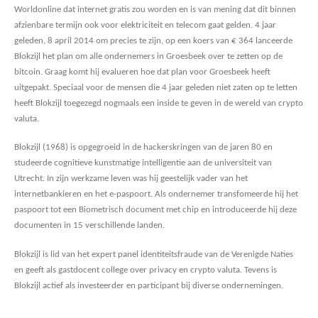
Worldonline dat internet gratis zou worden en is van mening dat dit binnen
afzienbare termijn ook voor elektriciteit en telecom gaat gelden. 4 jaar
geleden, 8 april 2014 om precies te zijn, op een koers van € 364 lanceerde
Blokzijl het plan om alle ondernemers in Groesbeek over te zetten op de
bitcoin. Graag komt hij evalueren hoe dat plan voor Groesbeek heeft
uitgepakt. Speciaal voor de mensen die 4 jaar geleden niet zaten op te letten
heeft Blokzijl toegezegd nogmaals een inside te geven in de wereld van crypto
valuta.
Blokzijl (1968) is opgegroeid in de hackerskringen van de jaren 80 en
studeerde cognitieve kunstmatige intelligentie aan de universiteit van
Utrecht. In zijn werkzame leven was hij geestelijk vader van het
internetbankieren en het e-paspoort. Als ondernemer transfomeerde hij het
paspoort tot een Biometrisch document met chip en introduceerde hij deze
documenten in 15 verschillende landen.
Blokzijl is lid van het expert panel identiteitsfraude van de Verenigde Naties
en geeft als gastdocent college over privacy en crypto valuta. Tevens is
Blokzijl actief als investeerder en participant bij diverse ondernemingen.