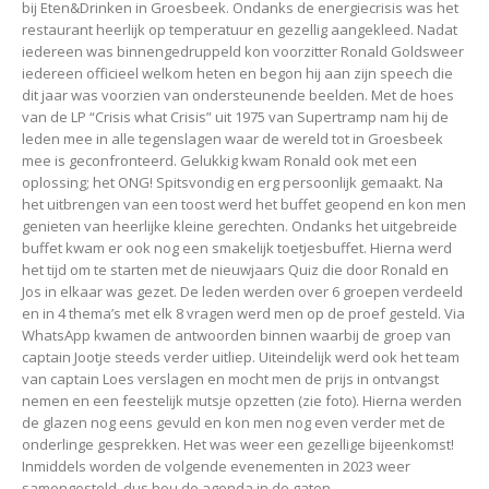
bij Eten&Drinken in Groesbeek. Ondanks de energiecrisis was het
restaurant heerlijk op temperatuur en gezellig aangekleed. Nadat
iedereen was binnengedruppeld kon voorzitter Ronald Goldsweer
iedereen officieel welkom heten en begon hij aan zijn speech die
dit jaar was voorzien van ondersteunende beelden. Met de hoes
van de LP “Crisis what Crisis” uit 1975 van Supertramp nam hij de
leden mee in alle tegenslagen waar de wereld tot in Groesbeek
mee is geconfronteerd. Gelukkig kwam Ronald ook met een
oplossing; het ONG! Spitsvondig en erg persoonlijk gemaakt. Na
het uitbrengen van een toost werd het buffet geopend en kon men
genieten van heerlijke kleine gerechten. Ondanks het uitgebreide
buffet kwam er ook nog een smakelijk toetjesbuffet. Hierna werd
het tijd om te starten met de nieuwjaars Quiz die door Ronald en
Jos in elkaar was gezet. De leden werden over 6 groepen verdeeld
en in 4 thema’s met elk 8 vragen werd men op de proef gesteld. Via
WhatsApp kwamen de antwoorden binnen waarbij de groep van
captain Jootje steeds verder uitliep. Uiteindelijk werd ook het team
van captain Loes verslagen en mocht men de prijs in ontvangst
nemen en een feestelijk mutsje opzetten (zie foto). Hierna werden
de glazen nog eens gevuld en kon men nog even verder met de
onderlinge gesprekken. Het was weer een gezellige bijeenkomst!
Inmiddels worden de volgende evenementen in 2023 weer
samengesteld, dus hou de agenda in de gaten.