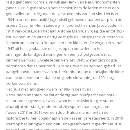
regio genoemd worden. Vrijwilliger Henk van Nauurmonumenten
(sinds 1985 eigenaar van het jachtslot) nam de leden mee in een
gedetailleerde uitleg over de geschiedenis van het slot. Het is in
1904 in art-nouveaustijl / Jugendstil gebouwd naar ontwerp van de
broers Oscar en Henri Leeuw jr. in opdracht van Jan Jacob Luden. In
1910 verkocht Luden het aan Antonie Marinus Vroeg, die er tot 1927
zou wonen. In de jaren dertig vestigde de Congregatie Zusters van
Dominicanessen van Bethanië er een klooster. Ze vingen er vanaf
1947 uit huis geplaatste meisjes op en bouwden op het
omringende landgoed woningen en een schoolgebouw met
binnenzwembad. Enkele leden van het ONG wisten zich nog te
herinneren dat ze hier rond 1970 nog zwemles hebben gehad. De
aangebouwde ruimtes zijn nu herkenbaar aan de afwijkende kleur
van de buitenmuur zodat de originele slotwoning uit 1904 nog
herkenbaarder is.
Het huis met landgoed kwam in 1985 in bezit van
Natuurmonumenten. Nadat er dertig jaar in erfpacht een hotel-
restaurant in gevestigd was, kwam het jachtslot leeg te staan
waarbij achterstallig onderhoud zijn sporen had nagelaten.
Tussen 2013 en 2016 werden door Natuurmonumenten de
historische tuinen opgeknapt en de kassen gerestaureerd. In 2019
werd op het landgoed een natuurbegraafplaats ingericht. Na 2016
begon Natuurmonumenten aan een grootscheepse restauratie,