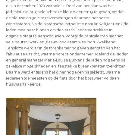
die in december 2023 voltooid is. Deel van het plan was het
jachtslot zijn originele lichtroze kleur weer terug te geven, omdat
de blauwe en gele tegelversieringen daarmee het beste
contrasteren. Na de historische introductie nam vrijwilliger Henk de
leden mee naar binnen om de verschillende vertrekken in
originele staat te aanschouwen. Vooral de centrale trap met het
vele houtsnijwerk en glas-in-lood-raam was indrukwekkend.
Tenslotte werd er in de torenkamer nog even genoten van het
fabuleuze uitzicht, waarna horeca ondernemer Roeland de Ridder
en general manager Marie-Louise Buckens de leden nog eens de
zakelijke mogelijkheden en feestelijke bijeenkomsten toelichtten.
Daarna werd er tijdens het diner nog even nagekletst, waarna
iedereen (de meesten op de fiets door het bos) weer voldaan
huiswaarts keerde.