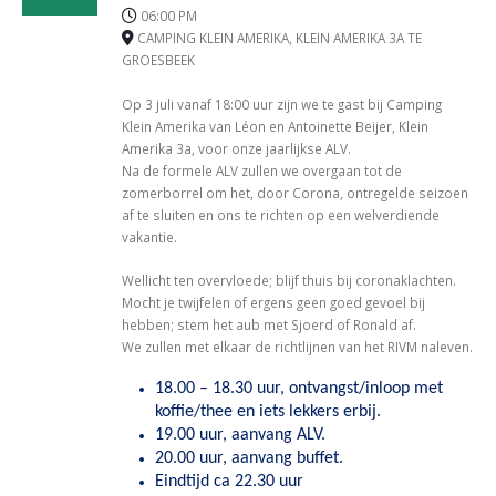
06:00 PM
CAMPING KLEIN AMERIKA, KLEIN AMERIKA 3A TE
GROESBEEK
Op 3 juli vanaf 18:00 uur zijn we te gast bij Camping
Klein Amerika van Léon en Antoinette Beijer, Klein
Amerika 3a, voor onze jaarlijkse ALV.
Na de formele ALV zullen we overgaan tot de
zomerborrel om het, door Corona, ontregelde seizoen
af te sluiten en ons te richten op een welverdiende
vakantie.
Wellicht ten overvloede; blijf thuis bij coronaklachten.
Mocht je twijfelen of ergens geen goed gevoel bij
hebben; stem het aub met Sjoerd of Ronald af.
We zullen met elkaar de richtlijnen van het RIVM naleven.
18.00 – 18.30 uur, ontvangst/inloop met
koffie/thee en iets lekkers erbij.
19.00 uur, aanvang ALV.
20.00 uur, aanvang buffet.
Eindtijd ca 22.30 uur