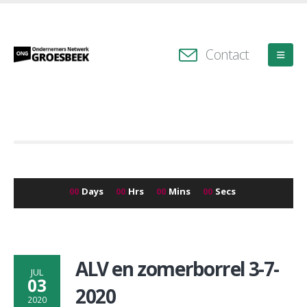
Contact
00
Days
00
Hrs
00
Mins
00
Secs
ALV en zomerborrel 3-7-
JUL
03
2020
2020