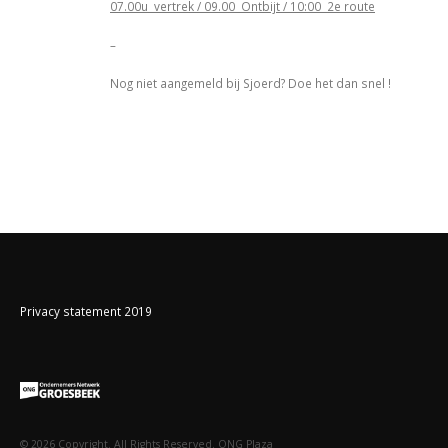
07.00u vertrek / 09.00
Ontbijt / 10:00
2e route
–
Nog niet aangemeld bij Sjoerd? Doe het dan snel !
Privacy statement 2019
©
2026
Copyright. All Rights Reserved. ONG Plaza