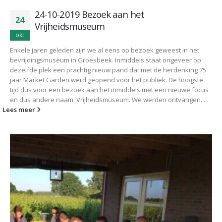
24-10-2019 Bezoek aan het
24
Vrijheidsmuseum
okt
Enkele jaren geleden zijn we al eens op bezoek geweest in het
bevrijdingsmuseum in Groesbeek. Inmiddels staat ongeveer op
dezelfde plek een prachtig nieuw pand dat met de herdenking 75
jaar Market Garden werd geopend voor het publiek. De hoogste
tijd dus voor een bezoek aan het inmiddels met een nieuwe focus
en dus andere naam: Vrijheidsmuseum. We werden ontvangen...
Lees meer