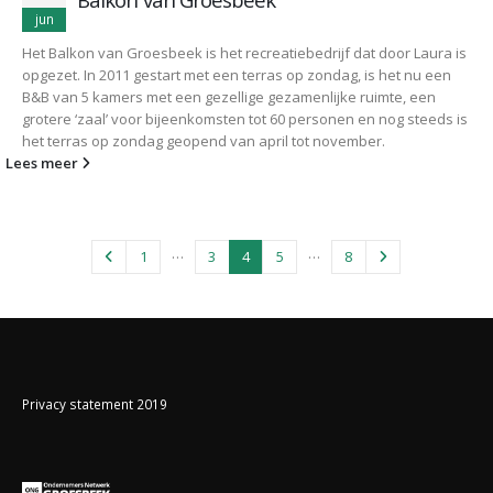
jun
Het Balkon van Groesbeek is het recreatiebedrijf dat door Laura is
opgezet. In 2011 gestart met een terras op zondag, is het nu een
B&B van 5 kamers met een gezellige gezamenlijke ruimte, een
grotere ‘zaal’ voor bijeenkomsten tot 60 personen en nog steeds is
het terras op zondag geopend van april tot november.
Lees meer
…
…
1
3
4
5
8
Privacy statement 2019