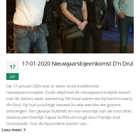
17-01-2020 Nieuwjaarsbijeenkomst D’n Drul
17
jan
Op 17 januari 2020 was er weer onze traditionele
nieuwjaarsreceptie. Zoals altijd met de nieuwjaarsreceptie waren
ook de dames weer aanwezig. Dit maal waren we bij bierbrouwerij
d’n Drul. Op hun prachtige nieuwe locatie werden we gastvrij
ontvangen. Een glaasje bubbels en een woordje van de voorzitter,
daarna een heerlijk Tapas buffet verzorgd door Pandje 4 uit
Groesbeek. Ook de bijzondere bieren van...
Lees meer